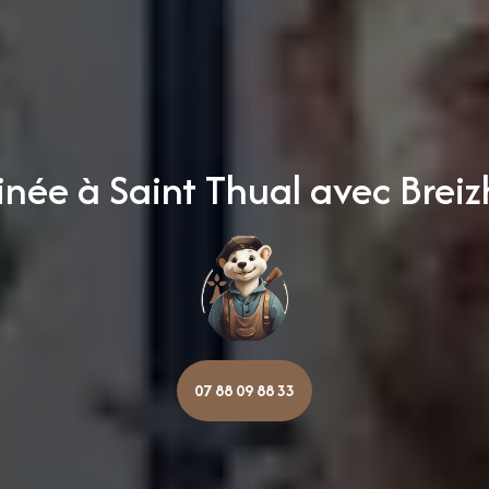
inée à Saint Thual avec Brei
07 88 09 88 33