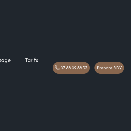
sage
Tarifs
07 88 09 88 33
Prendre RDV