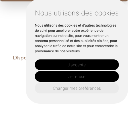
Nous utilisons des cookies
Nous utilisons des cookies et d'autres technologies
de suivi pour améliorer votre expérience de
navigation sur notre site, pour vous montrer un
contenu personnalisé et des publicités ciblées, pour
analyser le trafic de notre site et pour comprendre la
provenance de nos visiteurs.
Disponible du lundi au vendredi, de 8:30 à
17:30
J'accepte
Je refuse
Changer mes préférences
Inventions dans la région de Dinan,
Combourg, Tinténiac, Tréverien et leurs