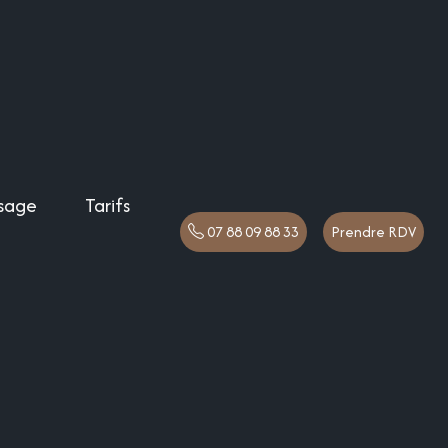
sage
Tarifs
07 88 09 88 33
Prendre RDV