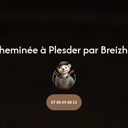
cheminée à Plesder par Brei
07 88 09 88 33